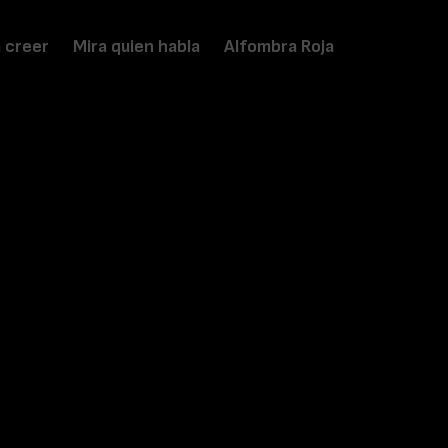
a creer
Mira quien habla
Alfombra Roja
idze, Roza Kancheishvili, Ana Nikolava, David