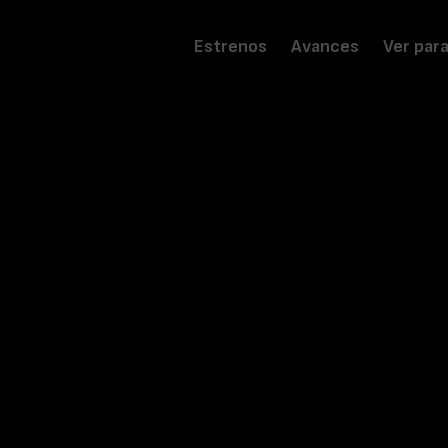
Estrenos
Avances
Ver par
5 de septiembre de 2025
en cines
Dirigida por
Dea Kulumbegashvili
Guión
Dea Kulumbegashvili
Reparto
Ia Sukhitashvili, Kakha Kintsurashvili, Merab Nin
Beradze, Sandro Kalandadze, Tosia Doloiani
Duración
2 h 14 m