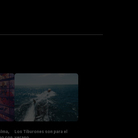
alma,
Los Tiburones son para el
no con
verano