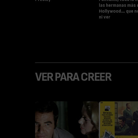
las hermanas más 
Hollywood… que no
ni ver
VER PARA CREER