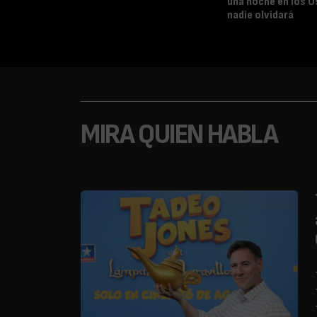
una noche en los O
nadie olvidará
MIRA QUIEN HABLA