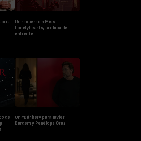
toria
Un recuerdo a Miss
Lonelyhearts, la chica de
enfrente
to de
Un «Búnker» para Javier
p
Bardem y Penélope Cruz
e