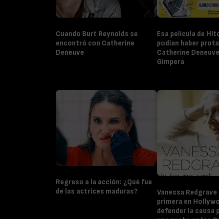
Cuando Burt Reynolds se
Esa película de Hi
encontró con Catherine
podían haber prot
Deneuve
Catherine Deneuve
Gimpera
Regreso a la acción: ¿Qué fue
de las actrices maduras?
Vanessa Redgrave 
primera en Hollyw
defender la causa 