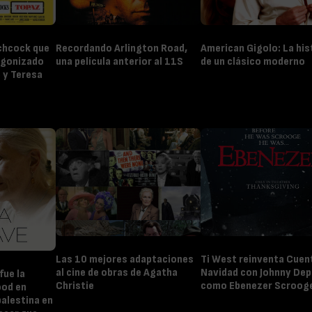
tchcock que
Recordando Arlington Road,
American Gigolo: La his
agonizado
una película anterior al 11S
de un clásico moderno
 y Teresa
Las 10 mejores adaptaciones
Ti West reinventa Cuen
al cine de obras de Agatha
Navidad con Johnny Dep
fue la
Christie
como Ebenezer Scroog
ood en
palestina en