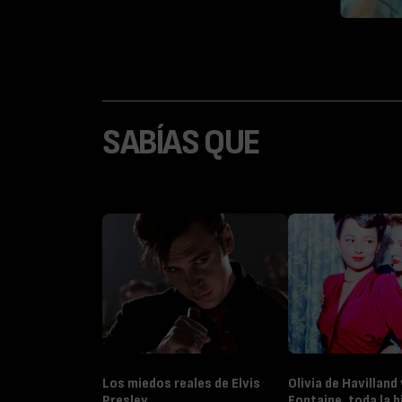
SABÍAS QUE
Los miedos reales de Elvis
Olivia de Havilland
Presley
Fontaine, toda la h