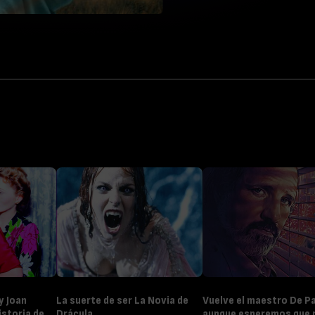
 y Joan
La suerte de ser La Novia de
Vuelve el maestro De P
istoria de
Drácula
aunque esperemos que 