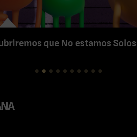
a gran apuesta de DC y Warner qu
e de la mano del maestro James 
0
ANA