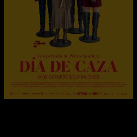
3 de julio de 2026
en cines
Dirigida por
Pedro Aguilera
Guión
Lola Mayo