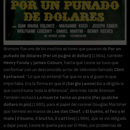
Bronson fue uno de los muchos actores que pasaron de
Por un
puñado de dólares (Per un pugno di dollari)
(1964), también
Henry Fonda
y
James Coburn
, hasta que Leone se tuvo que
conformar con un desconocido actor de televisión llamado
Clint
Eastwood
. “Lo que no entendí fue que no era el guion lo que
importaba. Era la forma en que él (
Sergio Leone
) iba a dirigirlo lo
que constituiría toda la diferencia”, diría más tarde Bronson.
También rechazó
La muerte tenía un precio (Per qualche
dollaro in più)
(1965), para el papel del coronel Douglas Mortimer
que terminó en manos de
Lee Van Cleef
, y
El bueno, el feo y el
malo ( Il buono, il brutto, il cattivo)
(1966), que se vio obligado
a dejar pasar, Leone le quería para ser El Malo, por problemas de