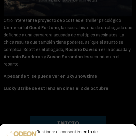
Otro interesante proyecto de Scott es el thriller psicológico
Unmerciful Good Fortune,
la oscura historia de un abogado que
defiende a una camarera acusada de múltiples asesinatos. La
chica resulta que también tiene poderes, así que el asunto se
complica. Scott es el abogado,
Rosario Dawson
es la acusada y
Antonio Banderas
y
Susan Sarandon
les secundan en el
reparto.
A pesar de ti se puede ver en SkyShowtime
Lucky Strike se estrena en cines el 2 de octubre
Gestionar el consentimiento de