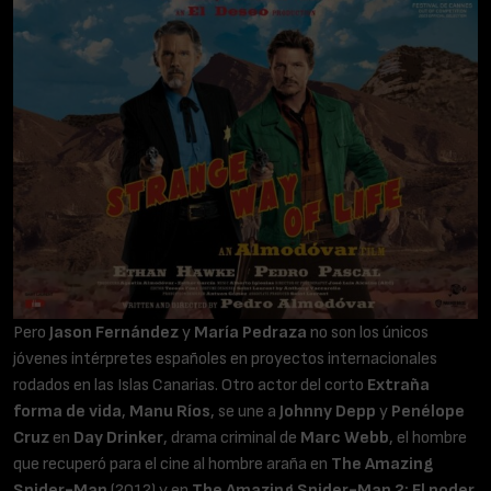
Pero
Jason Fernández
y
María Pedraza
no son los únicos
jóvenes intérpretes españoles en proyectos internacionales
rodados en las Islas Canarias. Otro actor del corto
Extraña
forma de vida
,
Manu Ríos
, se une a
Johnny Depp
y
Penélope
Cruz
en
Day Drinker
, drama criminal de
Marc Webb
, el hombre
que recuperó para el cine al hombre araña en
The Amazing
Spider-Man
(2012) y en
The Amazing Spider-Man 2: El poder