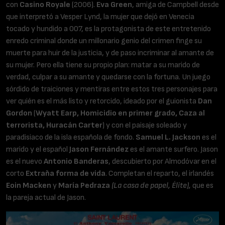
con
Casino Royale
(2006).
Eva Green
, amiga de Campbell desde
que interpretó a Vesper Lynd, la mujer que dejó en Venecia
tocado y hundido a 007, es la protagonista de este entretenido
enredo criminal donde un millonario genio del crimen finge su
muerte para huir de la justicia, y de paso incriminar al amante de
su mujer. Pero ella tiene su propio plan: matar a su marido de
verdad, culpar a su amante y quedarse con la fortuna. Un juego
sórdido de traiciones y mentiras entre estos tres personajes para
ver quién es el más listo y retorcido, ideado por el guionista
Dan
Gordon
(
Wyatt Earp, Homicidio en primer grado, Caza al
terrorista, Huracán Carter
) y con el paisaje soleado y
paradisiaco de la isla española de fondo.
Samuel L. Jackson
es el
marido y el español
Jason Fernández
es el amante surfero. Jason
es el nuevo
Antonio Banderas
, descubierto por Almodóvar en el
corto
Extraña forma de vida
. Completan el reparto, el irlandés
Eoin Macken
y
María Pedraza
(La casa de papel, Élite),
que es
la pareja actual de Jason.