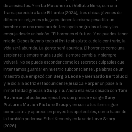
de asesinatos. Y en
La Maschera di Velluto Nero
, con una
trama parecida a la de
El llanto
(2024), tres chicas jóvenes de
diferentes orígenes y lugares tienen la misma pesadilla: un
hombre con una máscara de terciopelo negro las ataca y las
empuja desde un balcón. “El horror es el futuro. Y no puedes tener
miedo. Debes llevarlo todo al límite absoluto o, de lo contrario, la
vida será aburrida. La gente será aburrida. El horror es como una
serpiente: siempre muda su piel, siempre cambia. Y siempre
volverá. No se puede esconder como los secretos culpables que
intentamos guardar en nuestro subconsciente”, palabras de un
maestro que empezó con
Sergio Leone
y
Bernardo Bertolucci
y le dio a la actriz estadounidense
Jessica Harper
un pase a la
inmortalidad gracias a
Suspiria
. Ahora ella está casada con
Tom
Rothman
, el poderoso ejecutivo que preside y dirige
Sony
Pictures Motion Picture Group
y en sus ratos libres sigue
como actriz y aparece en proyectos apetecibles, como hacer de
la también poderosa Ethel Kennedy en la serie
Love Story
(2026).