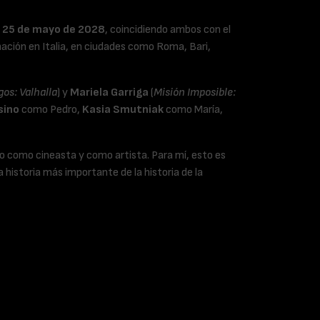
l
25 de mayo de 2028
, coincidiendo ambos con el
lmación en Italia, en ciudades como Roma, Bari,
os: Valhalla
) y
Mariela Garriga
(
Misión Imposible:
sino
como Pedro,
Kasia Smutniak
como María,
do como cineasta y como artista. Para mí, esto es
historia más importante de la historia de la