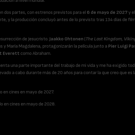
udación a nivel mundial.
en dos partes, con estrenos previstos para el
6 de mayo de 2027
y e
ente, y la producción concluyó antes de lo previsto tras 134 días de fi
esurrección de Jesucristo.
Jaakko Ohtonen
(
The Last Kingdom, Viking
sús y María Magdalena, protagonizarán la película junto a
Pier Luigi Pa
t Everett
como
Abraham.
resenta una parte importante del trabajo de mi vida y me ha exigido to
evado a cabo durante más de 20 años para contar la que creo que es la 
lo en cines en mayo de 2027.
lo en cines en mayo de 2028.