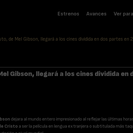
Estrenos
Avances
Ver par
to, de Mel Gibson, llegará a los cines dividida en dos partes en
el Gibson, llegará a los cines dividida e
ibson
dejara al mundo entero impresionado al reflejar las últimas hor
de Cristo
a ser la película en lengua extranjera o subtitulada más taq