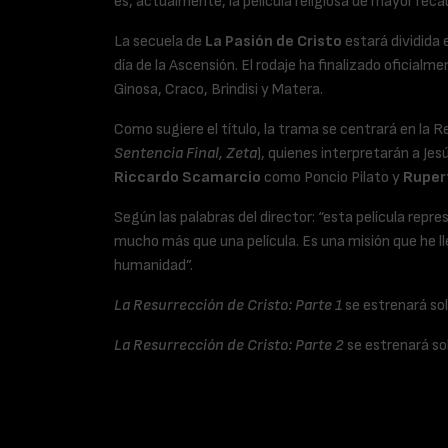
es, actualmente, la película religiosa de mayor reca
La secuela de
La Pasión de Cristo
estará dividida 
día de la Ascensión. El rodaje ha finalizado oficialm
Ginosa, Craco, Brindisi y Matera.
Como sugiere el título, la trama se centrará en la R
Sentencia Final, Zeta
), quienes interpretarán a Je
Riccardo Scamarcio
como Poncio Pilato y
Ruper
Según las palabras del director: “esta película rep
mucho más que una película. Es una misión que he ll
humanidad”.
La Resurrección de Cristo: Parte 1
se estrenará so
La Resurrección de Cristo: Parte 2
se estrenará so