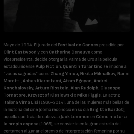
Mayo de 1994. El jurado del
Festival de Cannes
presidido por
Clint Eastwood
y con
Catherine Deneuve
como
vicepresidenta, decide otorgar la Palma de Oro a la película
estadounidense
Pulp Fiction
.
Quentin Tarantino
se impone a
“vacas sagradas” como
Zhang Yimou, Nikita Mikhalkov, Nanni
Moretti, Abbas Kiarostami, Atom Egoyan, Andrei
Konchalovsky, Arturo Ripstein, Alan Rudolph, Giuseppe
Tornatore, Krzysztof Kieslowski
o
Mike Figgis
. La actriz
italiana
Virna Lisi
(1936-2014), una de las mujeres más bellas de
la historia del cine (como reconoció en su día
Brigitte Bardot
),
aquella que traía de cabeza a
Jack Lemmon
en
Cómo matar a
la propia esposa
(1965), se convierte en la gran estrella del
certamen al ganar el premio de interpretación femenina por su