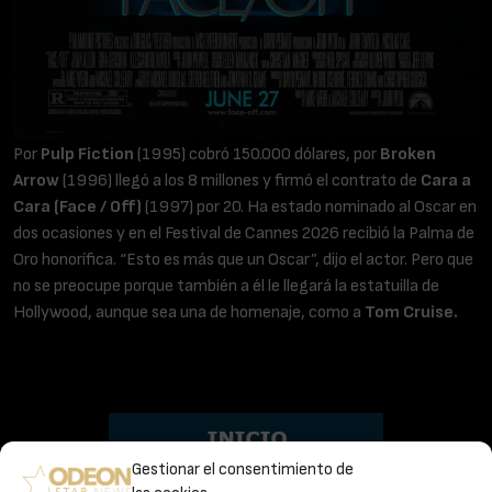
Por
Pulp Fiction
(1995) cobró 150.000 dólares, por
Broken
Arrow
(1996) llegó a los 8 millones y firmó el contrato de
Cara a
Cara (Face / Off)
(1997) por 20. Ha estado nominado al Oscar en
dos ocasiones y en el Festival de Cannes 2026 recibió la Palma de
Oro honorífica. “Esto es más que un Oscar”, dijo el actor. Pero que
no se preocupe porque también a él le llegará la estatuilla de
Hollywood, aunque sea una de homenaje, como a
Tom Cruise.
Gestionar el consentimiento de