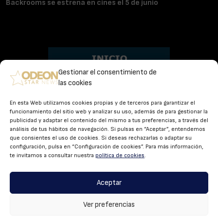
Backrooms se estrena en cines el 5 de junio
Gestionar el consentimiento de
las cookies
En esta Web utilizamos cookies propias y de terceros para garantizar el
Estrenos
funcionamiento del sitio web y analizar su uso, además de para gestionar la
publicidad y adaptar el contenido del mismo a tus preferencias, a través del
Avances
análisis de tus hábitos de navegación. Si pulsas en “Aceptar”, entendemos
que consientes el uso de cookies. Si deseas rechazarlas o adaptar su
Ver para creer
configuración, pulsa en “Configuración de cookies”. Para más información,
te invitamos a consultar nuestra
política de cookies
.
Mira quien habla
Aceptar
Alfombra Roja
Ver preferencias